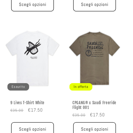
listino
listino
Scegli opzioni
Scegli opzioni
Esaurito
In offerta
9 Lives T-Shirt White
CPGANG® x Saudi Freeride
Flight 001
Prezzo
Prezzo
€17.50
€35.00
Prezzo
Prezzo
€17.50
€35.00
di
scontato
di
scontato
listino
listino
Scegli opzioni
Scegli opzioni