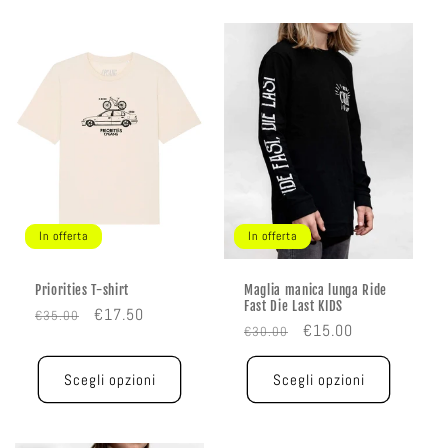
In offerta
In offerta
Priorities T-shirt
Maglia manica lunga Ride
Fast Die Last KIDS
Prezzo
Prezzo
€17.50
€35.00
Prezzo
Prezzo
€15.00
€30.00
di
scontato
di
scontato
listino
listino
Scegli opzioni
Scegli opzioni