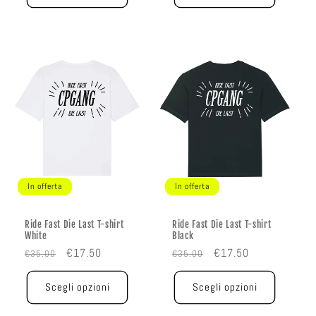
In offerta
In offerta
Ride Fast Die Last T-shirt
Ride Fast Die Last T-shirt
White
Black
Prezzo
Prezzo
Prezzo
Prezzo
€17.50
€17.50
€35.00
€35.00
di
scontato
di
scontato
listino
listino
Scegli opzioni
Scegli opzioni