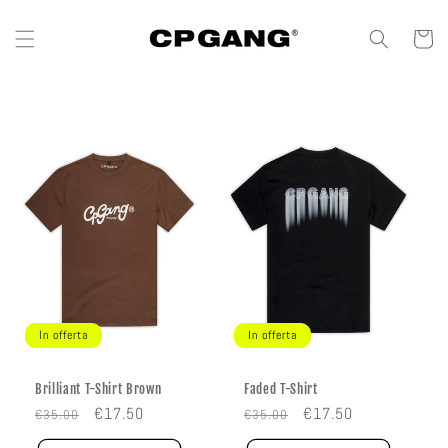
Vai direttamente
ai contenuti
Carrello
In offerta
In offerta
Brilliant T-Shirt Brown
Faded T-Shirt
Prezzo
Prezzo
Prezzo
Prezzo
€17.50
€17.50
€35.00
€35.00
di
scontato
di
scontato