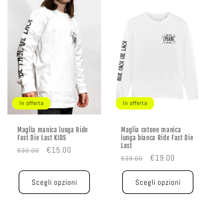
In offerta
In offerta
Maglia manica lunga Ride
Maglia cotone manica
Fast Die Last KIDS
lunga bianca Ride Fast Die
Last
Prezzo
Prezzo
€15.00
€30.00
Prezzo
Prezzo
€19.00
€39.00
di
scontato
di
scontato
listino
listino
Scegli opzioni
Scegli opzioni