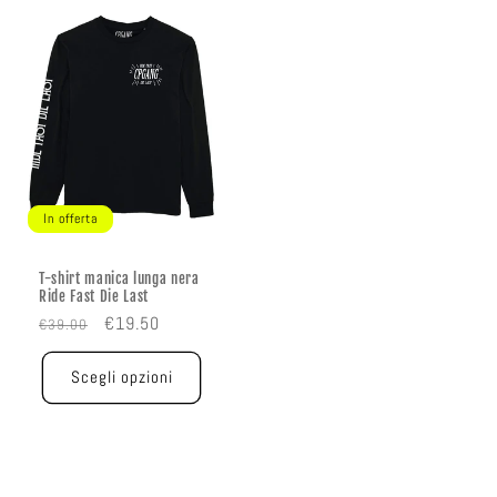
In offerta
T-shirt manica lunga nera
Ride Fast Die Last
Prezzo
Prezzo
€19.50
€39.00
di
scontato
listino
Scegli opzioni